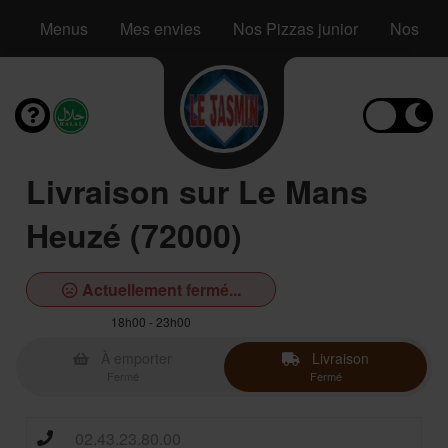
Menus
Mes envies
Nos Pizzas junior
Nos Piz
Livraison sur Le Mans
Heuzé (72000)
Actuellement fermé...
18h00 - 23h00
À emporter
Livraison
Fermé
Fermé
02.43.23.80.00