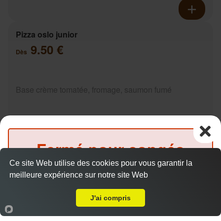
Pizza oslo junior
9.50 €
Dès
Base crème tomatée, fromage, saumon fumé
Fermé pour congés
Pizza mexicaine junior
Ce site Web utilise des cookies pour vous garantir la
jusqu'au
16 août 2026
9.50 €
meilleure expérience sur notre site Web
Dès
A Emporter sur La Chapelle-Saint-Fray
inclus
J'ai compris
Base crème fraîche, fromage, poulet, pommes de
Accueil
Panier
Compte