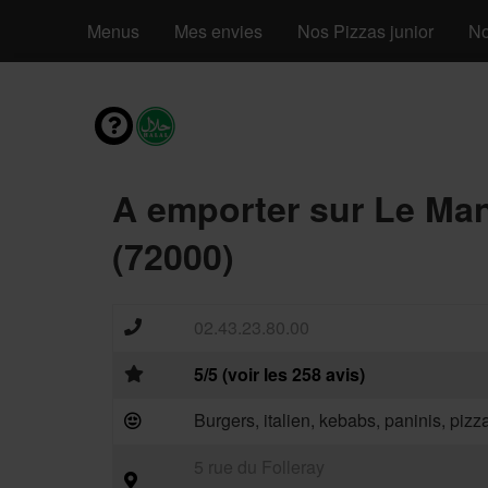
Menus
Mes envies
Nos Pizzas junior
No
A emporter sur Le Ma
(72000)
02.43.23.80.00
5/5 (voir les 258 avis)
Burgers, italien, kebabs, paninis, piz
5 rue du Folleray