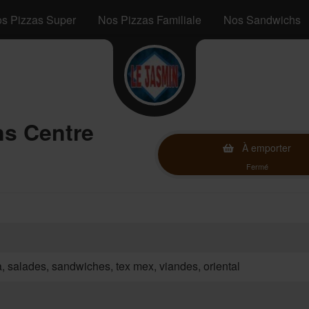
s Pizzas Super
Nos Pizzas Familiale
Nos Sandwichs
ns Centre
À emporter
Fermé
za, salades, sandwiches, tex mex, viandes, oriental