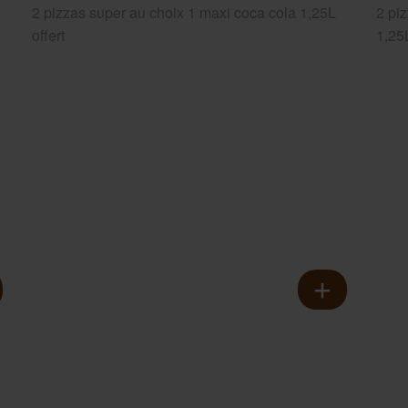
2 pizzas super au choix 1 maxi coca cola 1,25L
2 pi
offert
1,25L