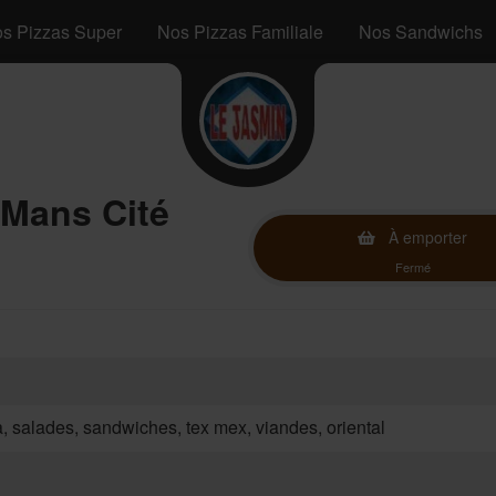
s Pizzas Super
Nos Pizzas Familiale
Nos Sandwichs
 Mans Cité
À emporter
Fermé
za, salades, sandwiches, tex mex, viandes, oriental