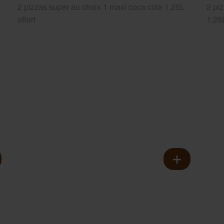
2 pizzas super au choix 1 maxi coca cola 1,25L
2 pi
offert
1,25L