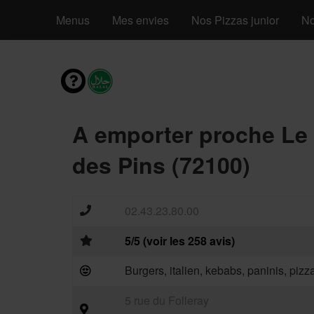
Menus
Mes envies
Nos Pizzas junior
No
A emporter proche Le
des Pins (72100)
02.43.23.80.00
5/5 (voir les 258 avis)
Burgers, italien, kebabs, paninis, piz
5 rue du Folleray