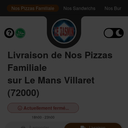
r
Nos Pizzas Familiale
Nos Sandwichs
Nos Burger
Livraison de Nos Pizzas
Familiale
sur Le Mans Villaret
(72000)
Actuellement fermé...
18h00 - 23h00
À emporter
Livraison