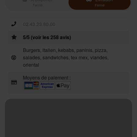
Fermé
Fermé
02.43.23.80.00
5/5 (voir les 258 avis)
Burgers, italien, kebabs, paninis, pizza,
salades, sandwiches, tex mex, viandes,
oriental
Moyens de paiement :