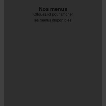
Nos menus
Cliquez ici pour afficher
les menus disponibles!