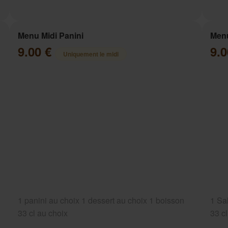
Menu Midi Panini
Menu
9.00 €
9.
Uniquement le midi
1 panini au choix 1 dessert au choix 1 boisson
1 Sa
33 cl au choix
33 c