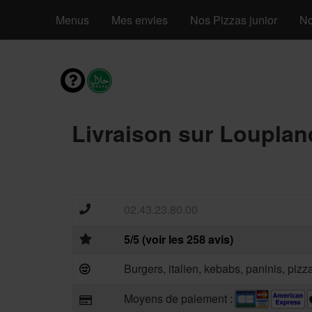
Menus
Mes envies
Nos Pizzas junior
No
Livraison sur Louplan
02.43.23.80.00
5/5 (voir les 258 avis)
Burgers, italien, kebabs, paninis, piz
Moyens de paiement :