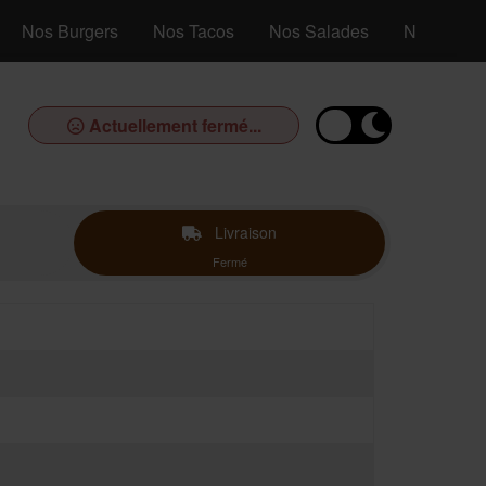
Nos Burgers
Nos Tacos
Nos Salades
Nos Assiet
Actuellement fermé...
Livraison
Fermé