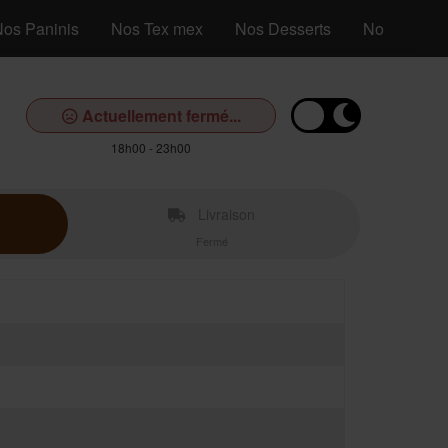
os Paninis
Nos Tex mex
Nos Desserts
Nos Boisso
Actuellement fermé...
18h00 - 23h00
Livraison
Fermé