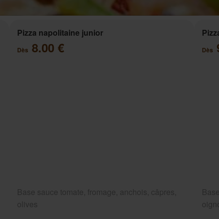
Pizza napolitaine junior
Pizz
8.00 €
Dès
Dès
Base sauce tomate, fromage, anchois, câpres,
Base
olives
oigno