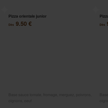
Pizza orientale junior
Pizz
9.50 €
Dès
Dès
Base sauce tomate, fromage, merguez, poivrons,
Base
oignons, oeuf
oign