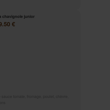
a chavignole junior
9.50 €
 sauce tomate, fromage, poulet, chèvre,
ons