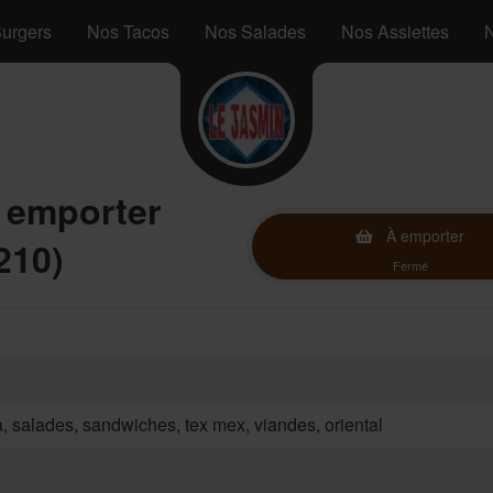
urgers
Nos Tacos
Nos Salades
Nos Assiettes
N
à emporter
À emporter
210)
Fermé
za, salades, sandwiches, tex mex, viandes, oriental