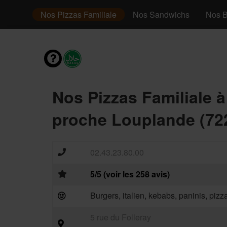
 Super
Nos Pizzas Familiale
Nos Sandwichs
Nos B
Nos Pizzas Familiale 
proche Louplande (72
02.43.23.80.00
5/5 (voir les 258 avis)
Burgers, italien, kebabs, paninis, piz
5 rue du Folleray