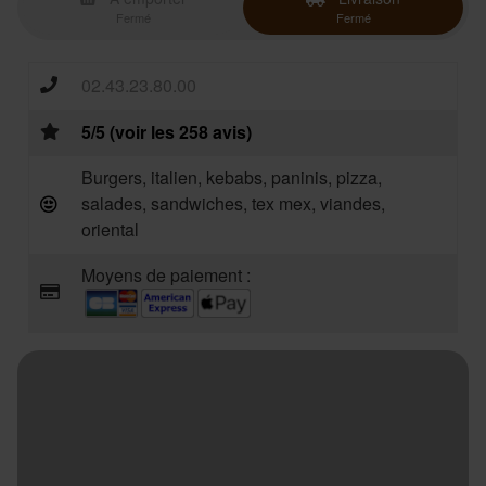
Fermé
Fermé
02.43.23.80.00
5/5 (voir les 258 avis)
Burgers, italien, kebabs, paninis, pizza,
salades, sandwiches, tex mex, viandes,
oriental
Moyens de paiement :