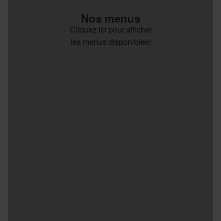
Nos menus
Cliquez ici pour afficher
les menus disponibles!