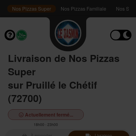
or
Nos Pizzas Super
Nos Pizzas Familiale
Nos San
Livraison de Nos Pizzas
Super
sur Pruillé le Chétif
(72700)
Actuellement fermé...
18h00 - 23h00
À emporter
Livraison