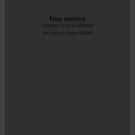
Nos menus
Cliquez ici pour afficher
les menus disponibles!