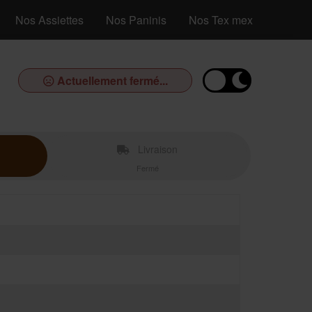
Nos Assiettes
Nos Paninis
Nos Tex mex
Nos De
Actuellement fermé...
Livraison
Fermé