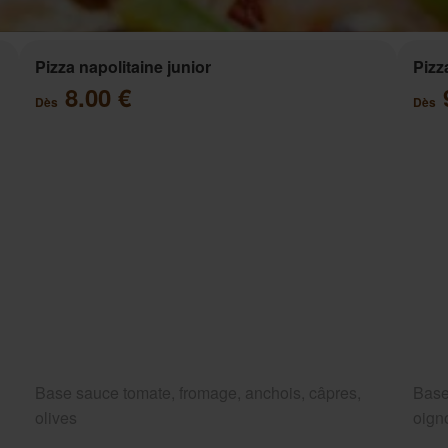
Pizza napolitaine junior
Pizz
8.00 €
Dès
Dès
Base sauce tomate, fromage, anchois, câpres,
Base
olives
oigno