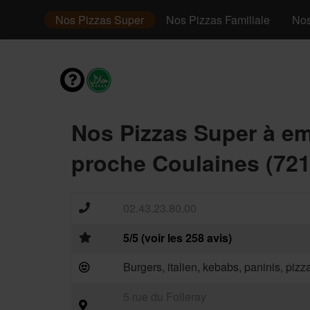
 junior
Nos Pizzas Super
Nos Pizzas Familiale
Nos
Nos Pizzas Super à e
proche Coulaines (721
02.43.23.80.00
5/5 (voir les 258 avis)
Burgers, italien, kebabs, paninis, piz
5 rue du Folleray