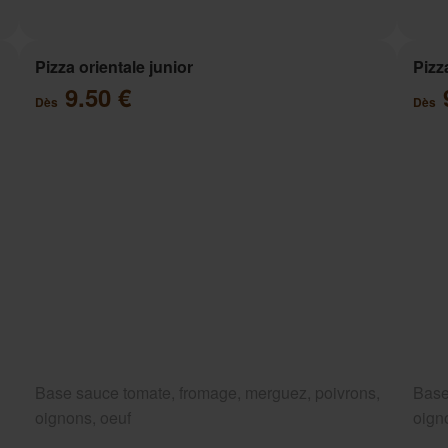
Pizza orientale junior
Pizz
9.50 €
Dès
Dès
Base sauce tomate, fromage, merguez, poivrons,
Base
oignons, oeuf
oign