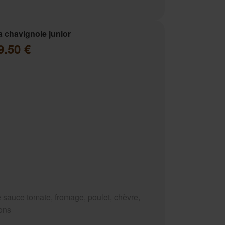
a chavignole junior
9.50 €
 sauce tomate, fromage, poulet, chèvre,
ons