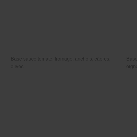
Base sauce tomate, fromage, anchois, câpres,
Base
olives
oigno