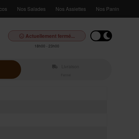
cos
Nos Salades
Nos Assiettes
Nos Paninis
No
Actuellement fermé...
18h00 - 23h00
Livraison
Fermé