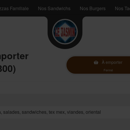
zzas Familiale
Nos Sandwichs
Nos Burgers
Nos Ta
mporter
À emporter
300)
Fermé
za, salades, sandwiches, tex mex, viandes, oriental