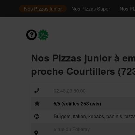
envies
Nos Pizzas junior
Nos Pizzas Super
Nos Pi
Nos Pizzas junior à e
proche Courtillers (72
02.43.23.80.00
5/5 (voir les 258 avis)
Burgers, italien, kebabs, paninis, piz
5 rue du Folleray