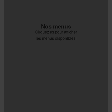
Nos menus
Cliquez ici pour afficher
les menus disponibles!