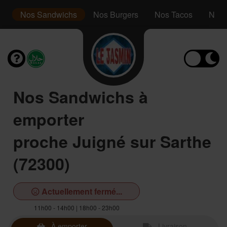
le
Nos Sandwichs
Nos Burgers
Nos Tacos
Nos 
Nos Sandwichs à
emporter
proche Juigné sur Sarthe
(72300)
Actuellement fermé...
11h00 - 14h00 | 18h00 - 23h00
À emporter
Livraison