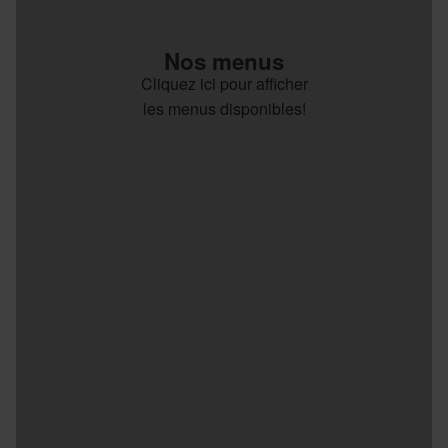
Nos menus
Cliquez ici pour afficher
les menus disponibles!