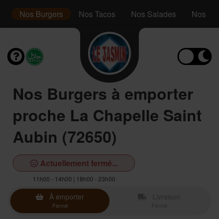
s
Nos Burgers
Nos Tacos
Nos Salades
Nos Ass
Nos Burgers à emporter
proche La Chapelle Saint
Aubin (72650)
Actuellement fermé...
11h00 - 14h00 | 18h00 - 23h00
À emporter
Livraison
Fermé
Fermé