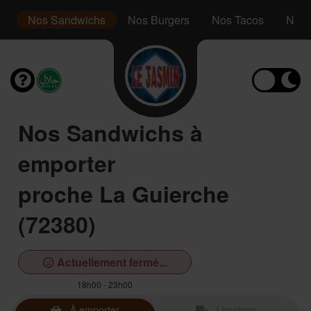
le
Nos Sandwichs
Nos Burgers
Nos Tacos
Nos 
Nos Sandwichs à
emporter
proche La Guierche
(72380)
Actuellement fermé...
18h00 - 23h00
À emporter
Livraison