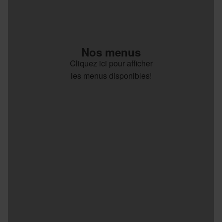
Nos menus
Cliquez ici pour afficher
les menus disponibles!