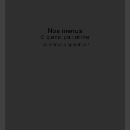
Nos menus
Cliquez ici pour afficher
les menus disponibles!