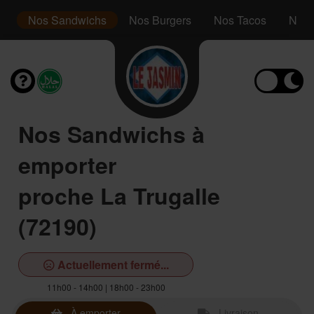
le
Nos Sandwichs
Nos Burgers
Nos Tacos
Nos 
Nos Sandwichs à
emporter
proche La Trugalle
(72190)
Actuellement fermé...
11h00 - 14h00 | 18h00 - 23h00
À emporter
Livraison