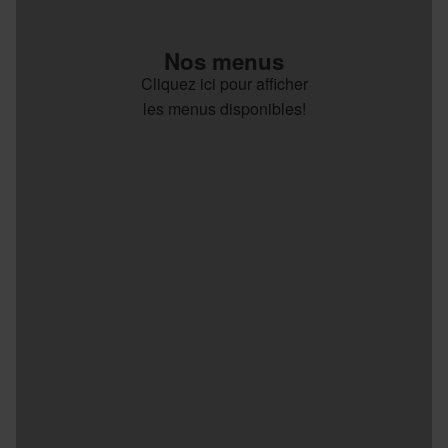
Nos menus
Cliquez ici pour afficher
les menus disponibles!