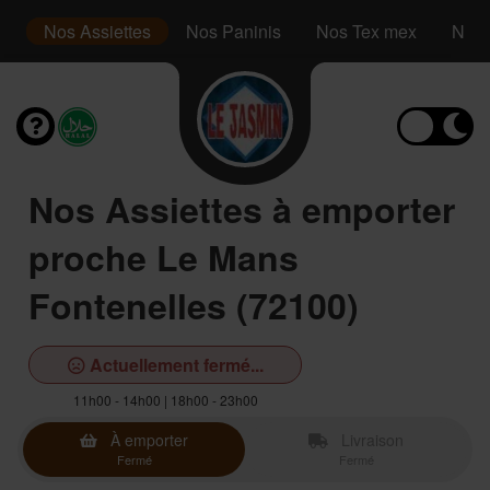
s
Nos Assiettes
Nos Paninis
Nos Tex mex
Nos 
Nos Assiettes à emporter
proche Le Mans
Fontenelles (72100)
Actuellement fermé...
11h00 - 14h00 | 18h00 - 23h00
À emporter
Livraison
Fermé
Fermé