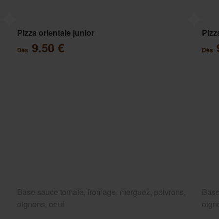
Pizza orientale junior
Pizz
9.50 €
Dès
Dès
Base sauce tomate, fromage, merguez, poivrons,
Base
oignons, oeuf
oign