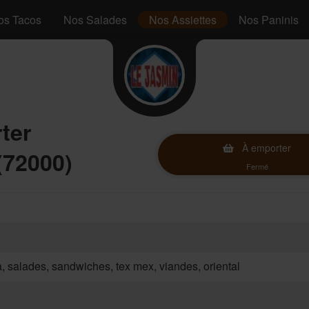
os Tacos
Nos Salades
Nos Assiettes
Nos Paninis
ter
À emporter
(72000)
Fermé
za, salades, sandwiches, tex mex, viandes, oriental