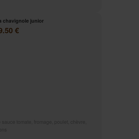
a chavignole junior
9.50 €
 sauce tomate, fromage, poulet, chèvre,
ons