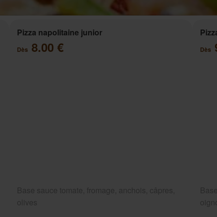
Pizza napolitaine junior
Pizz
8.00 €
Dès
Dès
Base sauce tomate, fromage, anchois, câpres,
Base
olives
oigno