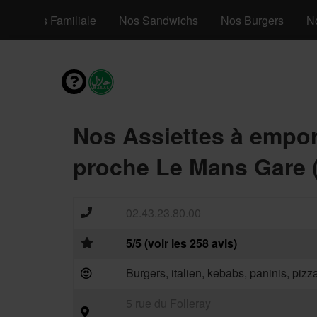
os Pizzas Familiale
Nos Sandwichs
Nos Burgers
N
Nos Assiettes à empor
proche Le Mans Gare 
02.43.23.80.00
5/5 (voir les 258 avis)
Burgers, italien, kebabs, paninis, piz
5 rue du Folleray