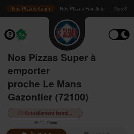
or
Nos Pizzas Super
Nos Pizzas Familiale
Nos San
Nos Pizzas Super à
emporter
proche Le Mans
Gazonfier (72100)
Actuellement fermé...
18h00 - 23h00
À emporter
Livraison