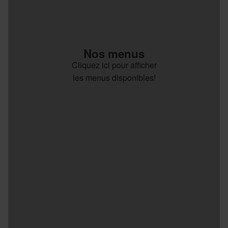
Nos menus
Cliquez ici pour afficher
les menus disponibles!