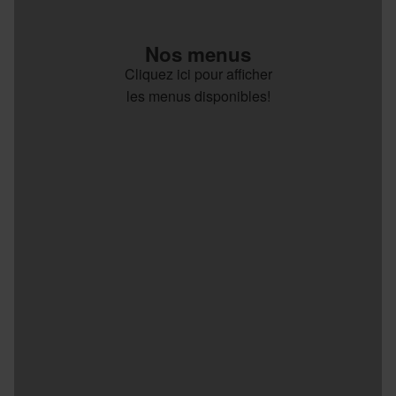
Nos menus
Cliquez ici pour afficher
les menus disponibles!