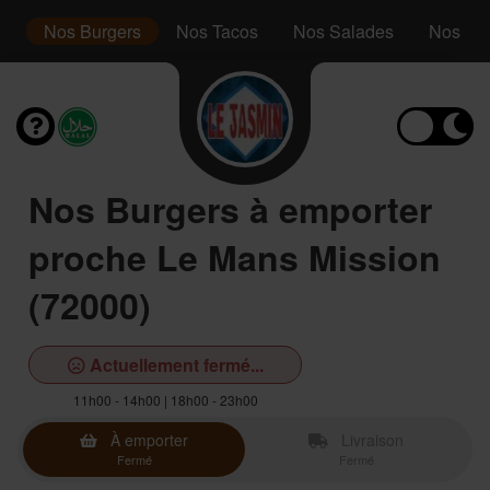
s
Nos Burgers
Nos Tacos
Nos Salades
Nos Ass
Nos Burgers à emporter
proche Le Mans Mission
(72000)
Actuellement fermé...
11h00 - 14h00 | 18h00 - 23h00
À emporter
Livraison
Fermé
Fermé