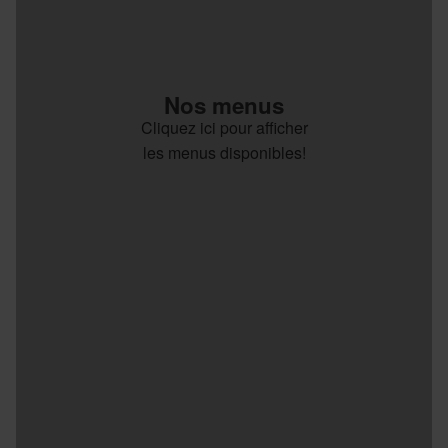
Nos menus
Cliquez ici pour afficher
les menus disponibles!