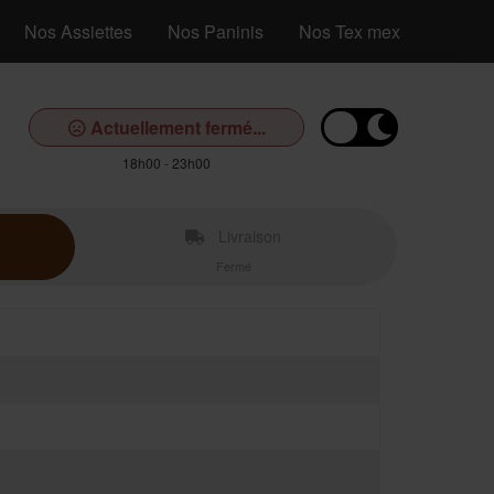
Nos Assiettes
Nos Paninis
Nos Tex mex
Nos De
Actuellement fermé...
18h00 - 23h00
Livraison
Fermé