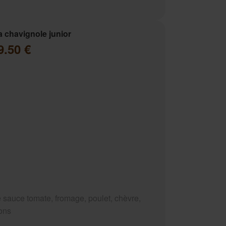
a chavignole junior
9.50 €
 sauce tomate, fromage, poulet, chèvre,
ons