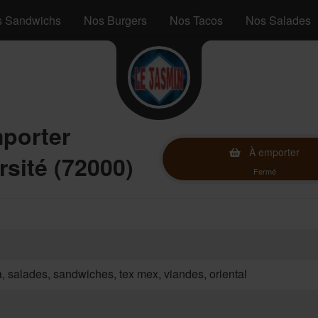
 Sandwichs
Nos Burgers
Nos Tacos
Nos Salades
mporter
À emporter
sité (72000)
Fermé
za, salades, sandwiches, tex mex, viandes, oriental