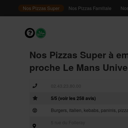
 junior
Nos Pizzas Super
Nos Pizzas Familiale
Nos
Nos Pizzas Super à e
proche Le Mans Univer
02.43.23.80.00
5/5 (voir les 258 avis)
Burgers, italien, kebabs, paninis, piz
5 rue du Folleray