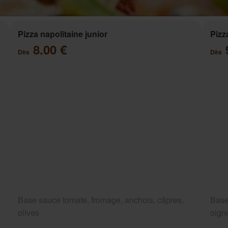
Pizza napolitaine junior
Pizz
8.00 €
Dès
Dès
Base sauce tomate, fromage, anchois, câpres,
Base
olives
oigno