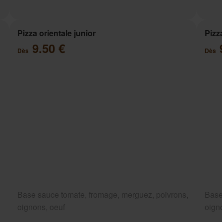
Pizza orientale junior
Pizz
9.50 €
Dès
Dès
Base sauce tomate, fromage, merguez, poivrons,
Base
oignons, oeuf
oign