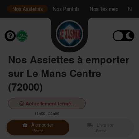
s
Nos Assiettes
Nos Paninis
Nos Tex mex
Nos 
Nos Assiettes à emporter
sur Le Mans Centre
(72000)
Actuellement fermé...
18h00 - 23h00
À emporter
Livraison
Fermé
Fermé