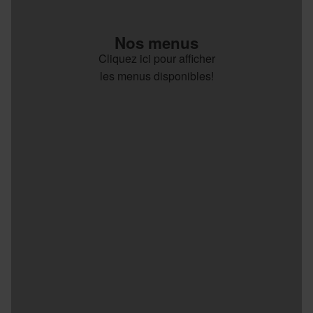
Nos menus
Cliquez ici pour afficher
les menus disponibles!