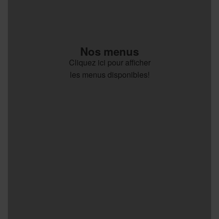
Nos menus
Cliquez ici pour afficher
les menus disponibles!