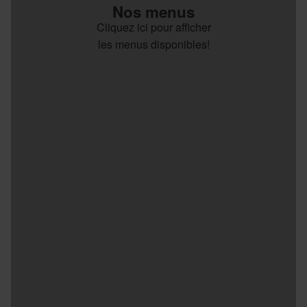
Nos menus
Cliquez ici pour afficher
les menus disponibles!