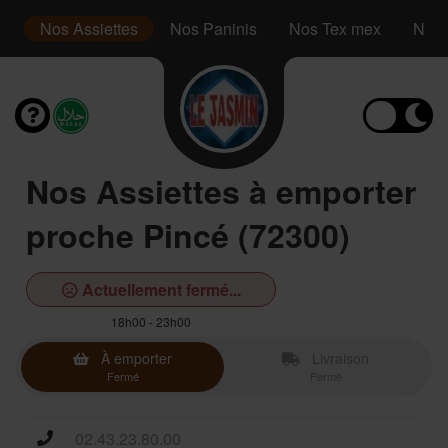
s
Nos Assiettes
Nos Paninis
Nos Tex mex
Nos 
Nos Assiettes à emporter
proche Pincé (72300)
Actuellement fermé...
18h00 - 23h00
À emporter
Livraison
Fermé
Fermé
02.43.23.80.00