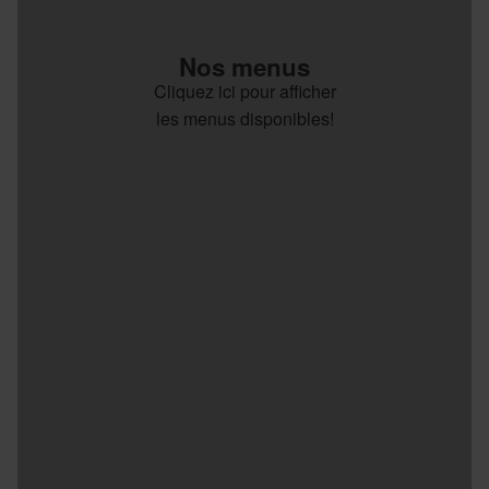
Nos menus
Cliquez ici pour afficher
les menus disponibles!