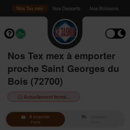
inis
Nos Tex mex
Nos Desserts
Nos Boissons
Nos Tex mex à emporter
proche Saint Georges du
Bois (72700)
Actuellement fermé...
À emporter
Livraison
Fermé
Fermé