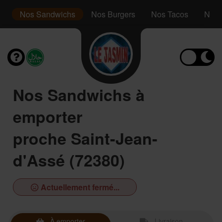
le
Nos Sandwichs
Nos Burgers
Nos Tacos
Nos 
Nos Sandwichs à
emporter
proche Saint-Jean-
d'Assé (72380)
Actuellement fermé...
À emporter
Livraison