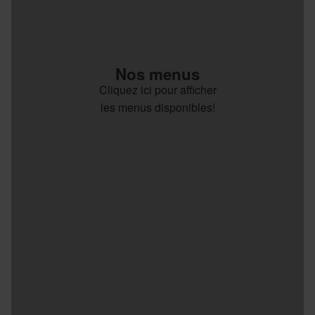
Nos menus
Cliquez ici pour afficher
les menus disponibles!