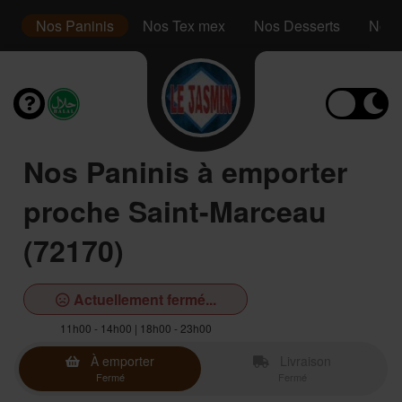
es
Nos Paninis
Nos Tex mex
Nos Desserts
Nos 
Nos Paninis à emporter
proche Saint-Marceau
(72170)
Actuellement fermé...
11h00 - 14h00 | 18h00 - 23h00
À emporter
Livraison
Fermé
Fermé