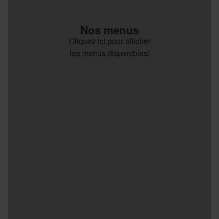
Nos menus
Cliquez ici pour afficher
les menus disponibles!