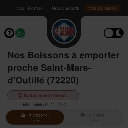
inis
Nos Tex mex
Nos Desserts
Nos Boissons
Nos Boissons à emporter
proche Saint-Mars-
d'Outillé (72220)
Actuellement fermé...
11h00 - 14h00 | 18h00 - 23h00
À emporter
Livraison
Fermé
Fermé