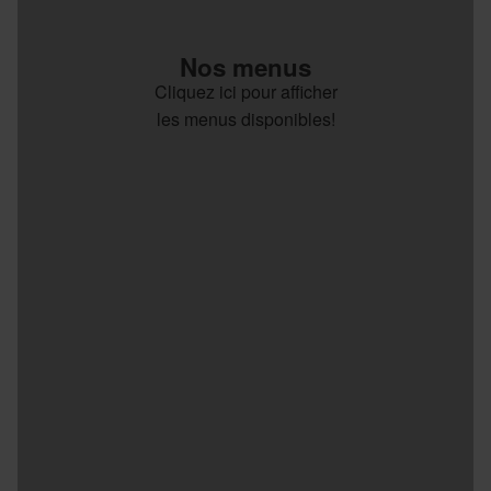
Nos menus
Cliquez ici pour afficher
les menus disponibles!