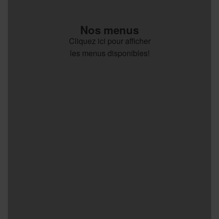
Nos menus
Cliquez ici pour afficher
les menus disponibles!