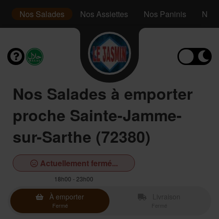
s
Nos Salades
Nos Assiettes
Nos Paninis
Nos 
Nos Salades à emporter
proche Sainte-Jamme-
sur-Sarthe (72380)
Actuellement fermé...
18h00 - 23h00
À emporter
Livraison
Fermé
Fermé