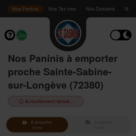
es
Nos Paninis
Nos Tex mex
Nos Desserts
Nos 
Nos Paninis à emporter
proche Sainte-Sabine-
sur-Longève (72380)
Actuellement fermé...
À emporter
Livraison
Fermé
Fermé