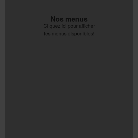
Nos menus
Cliquez ici pour afficher
les menus disponibles!