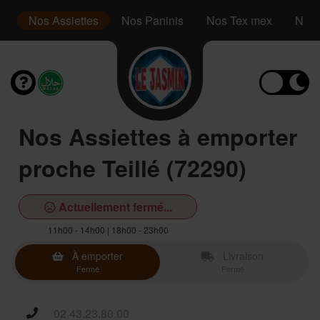
s
Nos Assiettes
Nos Paninis
Nos Tex mex
Nos 
Nos Assiettes à emporter
proche Teillé (72290)
Actuellement fermé...
11h00 - 14h00 | 18h00 - 23h00
À emporter
Livraison
Fermé
Fermé
02.43.23.80.00