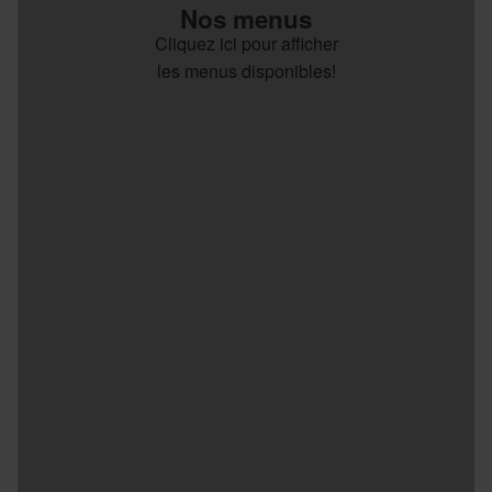
Nos menus
Cliquez ici pour afficher
les menus disponibles!