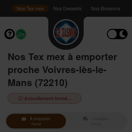
inis
Nos Tex mex
Nos Desserts
Nos Boissons
Nos Tex mex à emporter
proche Voivres-lès-le-
Mans (72210)
Actuellement fermé...
À emporter
Livraison
Fermé
Fermé