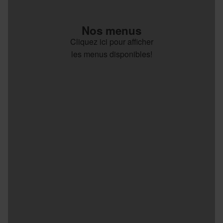
Nos menus
Cliquez ici pour afficher
les menus disponibles!