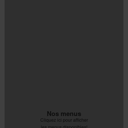
Nos menus
Cliquez ici pour afficher
les menus disponibles!