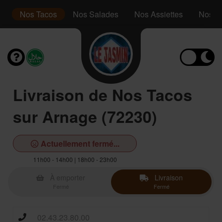
s
Nos Tacos
Nos Salades
Nos Assiettes
Nos P
Livraison de Nos Tacos
sur Arnage (72230)
Actuellement fermé...
11h00 - 14h00 | 18h00 - 23h00
À emporter
Livraison
Fermé
Fermé
02.43.23.80.00