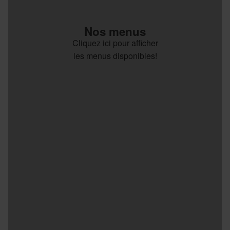
Nos menus
Cliquez ici pour afficher
les menus disponibles!