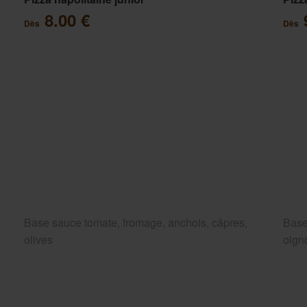
8.00 €
Dès
Dès
Base sauce tomate, fromage, anchois, câpres,
Base
olives
oigno