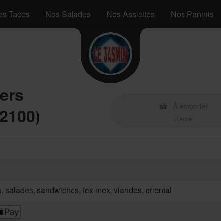
os Tacos
Nos Salades
Nos Assiettes
Nos Paninis
ers
À emporter
2100)
Fermé
za, salades, sandwiches, tex mex, viandes, oriental