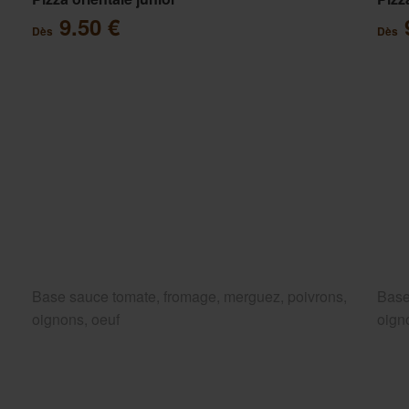
9.50 €
Dès
Dès
Base sauce tomate, fromage, merguez, poivrons,
Base
oignons, oeuf
oign