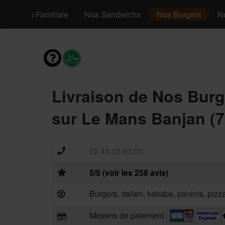
os Pizzas Familiale
Nos Sandwichs
Nos Burgers
N
Livraison de Nos Burg
sur Le Mans Banjan (7
02.43.23.80.00
5/5 (voir les 258 avis)
Burgers, italien, kebabs, paninis, piz
Moyens de paiement :