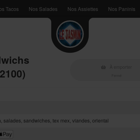
os Tacos
Nos Salades
Nos Assiettes
Nos Paninis
dwichs
À emporter
2100)
Fermé
za, salades, sandwiches, tex mex, viandes, oriental