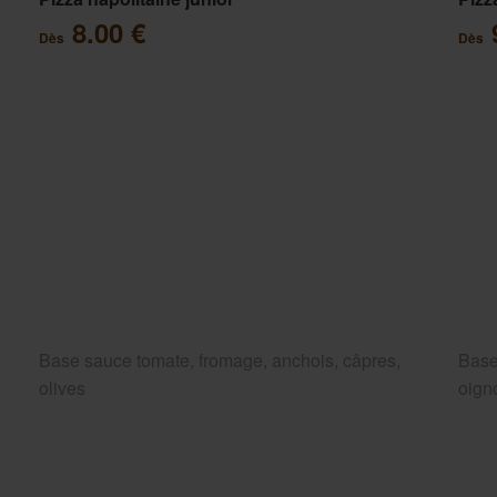
8.00 €
Dès
Dès
Base sauce tomate, fromage, anchois, câpres,
Base
olives
oigno