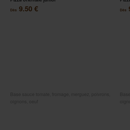
9.50 €
Dès
Dès
Base sauce tomate, fromage, merguez, poivrons,
Base
oignons, oeuf
oign