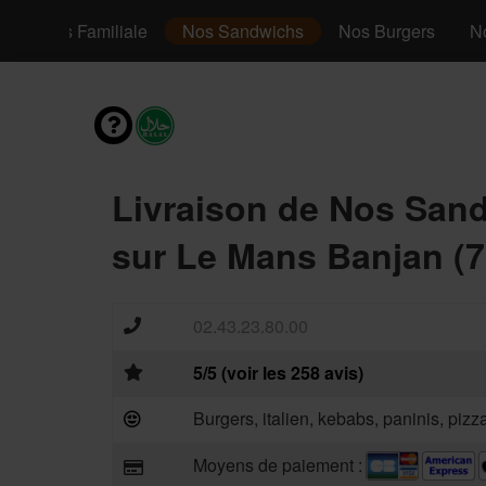
os Pizzas Familiale
Nos Sandwichs
Nos Burgers
N
Livraison de Nos San
sur Le Mans Banjan (7
02.43.23.80.00
5/5 (voir les 258 avis)
Burgers, italien, kebabs, paninis, piz
Moyens de paiement :