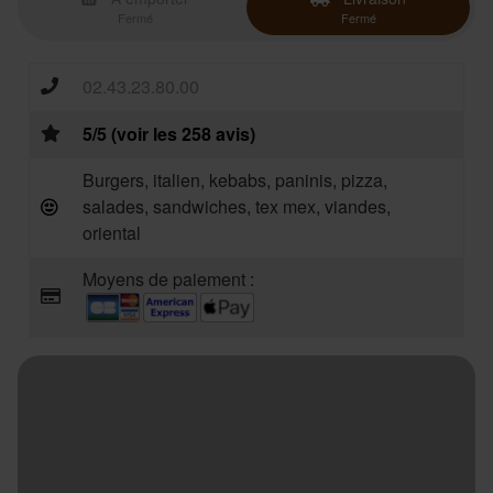
Fermé
Fermé
02.43.23.80.00
5/5 (voir les 258 avis)
Burgers, italien, kebabs, paninis, pizza,
salades, sandwiches, tex mex, viandes,
oriental
Moyens de paiement :