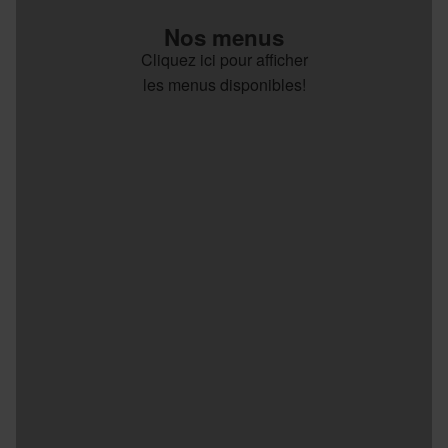
Nos menus
Cliquez ici pour afficher
les menus disponibles!