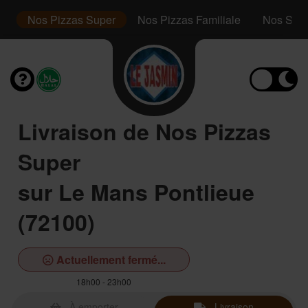
or
Nos Pizzas Super
Nos Pizzas Familiale
Nos San
Livraison de Nos Pizzas
Super
sur Le Mans Pontlieue
(72100)
Actuellement fermé...
18h00 - 23h00
À emporter
Livraison