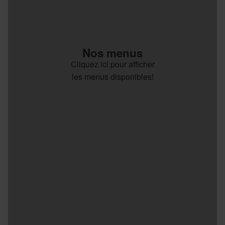
Nos menus
Cliquez ici pour afficher
les menus disponibles!