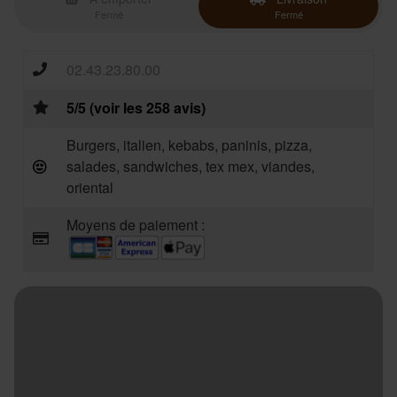
Fermé
Fermé
02.43.23.80.00
5/5 (voir les 258 avis)
Burgers, italien, kebabs, paninis, pizza,
salades, sandwiches, tex mex, viandes,
oriental
Moyens de paiement :