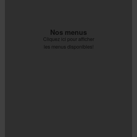
Nos menus
Cliquez ici pour afficher
les menus disponibles!