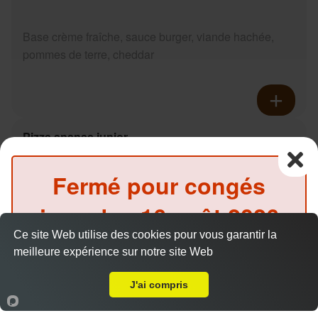
Base crème fraîche, sauce burger, viande hachée,
pommes de terre, cheddar
Pizza ananas junior
9.50 €
Dès
Fermé pour congés
jusqu'au
16 août 2026
Base crème fraîche, fromage, ananas, miel
Ce site Web utilise des cookies pour vous garantir la
inclus
meilleure expérience sur notre site Web
Livraison sur Le Mans ZI Sud
(Précommande possible)
J'ai compris
Accueil
Panier
Compte