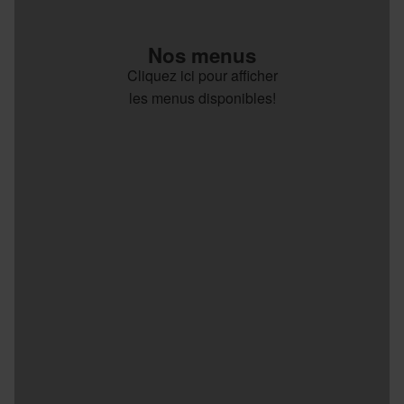
Nos menus
Cliquez ici pour afficher
les menus disponibles!