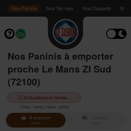
es
Nos Paninis
Nos Tex mex
Nos Desserts
Nos 
Nos Paninis à emporter
proche Le Mans ZI Sud
(72100)
Actuellement fermé...
11h00 - 14h00 | 18h00 - 23h00
À emporter
Livraison
Fermé
Fermé