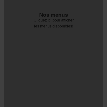
Nos menus
Cliquez ici pour afficher
les menus disponibles!