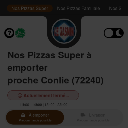
or
Nos Pizzas Super
Nos Pizzas Familiale
Nos San
Nos Pizzas Super à
emporter
proche Conlie (72240)
Actuellement fermé...
11h00 - 14h00 | 18h00 - 23h00
À emporter
Livraison
Précommande possible
Précommande possible