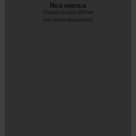
Nos menus
Cliquez ici pour afficher
les menus disponibles!