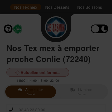
inis
Nos Tex mex
Nos Desserts
Nos Boissons
Nos Tex mex à emporter
proche Conlie (72240)
Actuellement fermé...
11h00 - 14h00 | 18h00 - 23h00
À emporter
Livraison
Fermé
Fermé
02.43.23.80.00