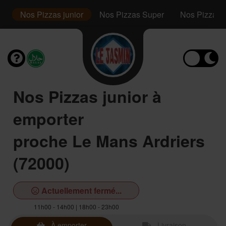
s
Nos Pizzas junior
Nos Pizzas Super
Nos Pizzas F
Nos Pizzas junior à
emporter
proche Le Mans Ardriers
(72000)
Actuellement fermé...
11h00 - 14h00 | 18h00 - 23h00
À emporter
Livraison