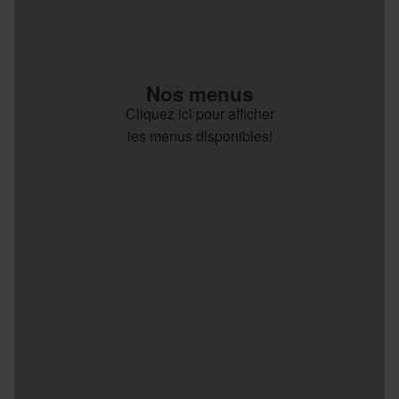
Nos menus
Cliquez ici pour afficher
les menus disponibles!