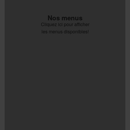
Nos menus
Cliquez ici pour afficher
les menus disponibles!