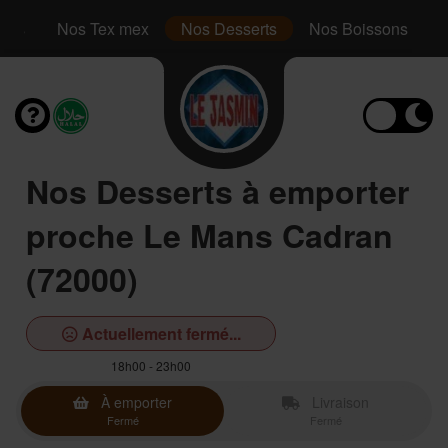
inis
Nos Tex mex
Nos Desserts
Nos Boissons
Nos Desserts à emporter
proche Le Mans Cadran
(72000)
Actuellement fermé...
18h00 - 23h00
À emporter
Livraison
Fermé
Fermé