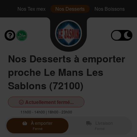
inis
Nos Tex mex
Nos Desserts
Nos Boissons
Nos Desserts à emporter
proche Le Mans Les
Sablons (72100)
Actuellement fermé...
11h00 - 14h00 | 18h00 - 23h00
À emporter
Livraison
Fermé
Fermé