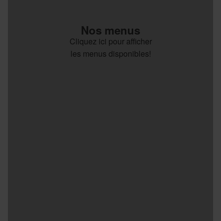
Nos menus
Cliquez ici pour afficher
les menus disponibles!