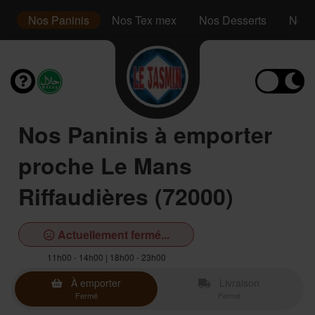
es
Nos Paninis
Nos Tex mex
Nos Desserts
Nos 
Nos Paninis à emporter
proche Le Mans
Riffaudières (72000)
Actuellement fermé...
11h00 - 14h00 | 18h00 - 23h00
À emporter
Livraison
Fermé
Fermé