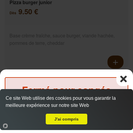
Pizza burger junior
9.50 €
Dès
Base crème fraîche, sauce burger, viande hachée,
pommes de terre, cheddar
Pizza ananas junior
9.50 €
Fermé pour congés
Dès
Ce site Web utilise des cookies pour vous garantir la
jusqu'au
16 août 2026
meilleure expérience sur notre site Web
A Emporter sur Le Mans Riffaudières
Base crème fraîche, fromage, ananas, miel
inclus
J'ai compris
Accueil
Panier
Compte