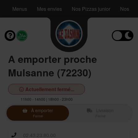
Menus
Mes envies
Nos Pizzas junior
Nos Piz
A emporter proche
Mulsanne (72230)
Actuellement fermé...
11h00 - 14h00 | 18h00 - 23h00
À emporter
Livraison
Fermé
Fermé
02.43.23.80.00