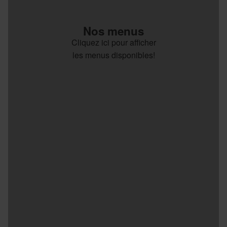
Nos menus
Cliquez ici pour afficher
les menus disponibles!